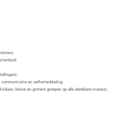
ershows;
uitenland;
ellingen);
n communicatie en zelfontwikkeling.
ividuen, kleine en grotere groepen op alle denkbare niveaus;