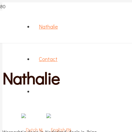
Nathalie
Contact
Nathalie
NL
EN
Woonachtig deels in Nederland, deels in Ibiza.